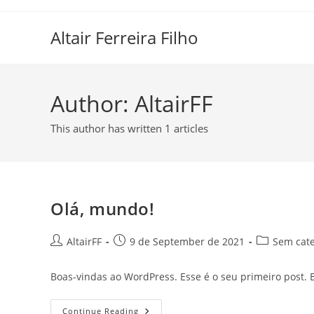
Skip
to
Altair Ferreira Filho
content
Author:
AltairFF
This author has written 1 articles
Olá, mundo!
Post
Post
Post
AltairFF
9 de September de 2021
Sem cate
author:
published:
category:
Boas-vindas ao WordPress. Esse é o seu primeiro post. E
Olá,
Continue Reading